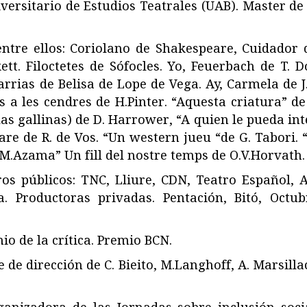
ersitario de Estudios Teatrales (UAB). Master de P
ntre ellos: Coriolano de Shakespeare, Cuidador 
ett. Filoctetes de Sófocles. Yo, Feuerbach de T.
zarrias de Belisa de Lope de Vega. Ay, Carmela de
s a les cendres de H.Pinter. “Aquesta criatura” de
 las gallinas) de D. Harrower, “A quien le pueda int
re de R. de Vos. “Un western jueu “de G. Tabori. “
e M.Azama” Un fill del nostre temps de O.V.Horvath.
s públicos: TNC, Lliure, CDN, Teatro Español, A
Productoras privadas. Pentación, Bitó, Octubr
io de la crítica. Premio BCN.
e dirección de C. Bieito, M.Langhoff, A. Marsillach