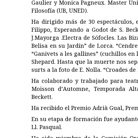
Gaulier y Monica Pagneux. Master Univ
Filosofía (UB, UNED).
Ha dirigido más de 30 espectáculos, e
Filippo, Esperando a Godot de S. Beck
J.Mayorga .Electra de Sófocles. Las Bi
Belisa en su Jardín” de Lorca. “Cendre
“Ganivets a les gallines” (cuchillos en
Shepard. Hasta que la muerte nos sepa
surts a la foto de E. Nolla. “Croades d
Ha colaborado y trabajado para teatro
Moisson d’Automne, Temporada Alta. 
Beckett.
Ha recibido el Premio Adrià Gual, Prem
En su etapa de formación fue ayudante d
Ll. Pasqual.