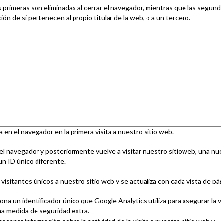
s primeras son eliminadas al cerrar el navegador, mientras que las segun
ón de si pertenecen al propio titular de la web, o a un tercero.
en el navegador en la primera visita a nuestro sitio web.
 del navegador y posteriormente vuelve a visitar nuestro sitioweb, una nu
un ID único diferente.
 visitantes únicos a nuestro sitio web y se actualiza con cada vista de pá
na un identificador único que Google Analytics utiliza para asegurar la va
una medida de seguridad extra.
acenar información sobre la actividad de la visita a nuestro sitio web y