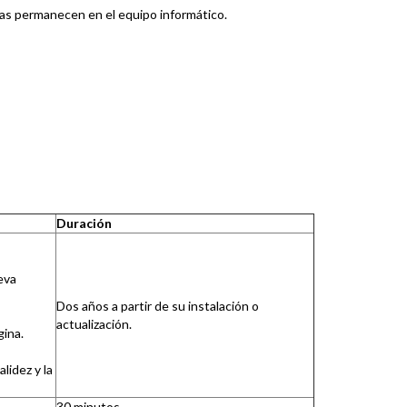
das permanecen en el equipo informático.
Duración
eva
Dos años a partir de su instalación o
actualización.
gina.
lidez y la
30 minutos