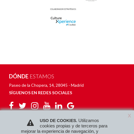
DÓNDE
ESTAMOS
Paseo de la Chopera, 14
,
28045 - Madrid
SÍGUENOS EN REDES SOCIALES
X
X
Utilizamos
Utilizamos
USO DE COOKIES.
USO DE COOKIES.
cookies propias y de terceros para
cookies propias y de terceros para
mejorar la experiencia de navegación, y
mejorar la experiencia de navegación, y