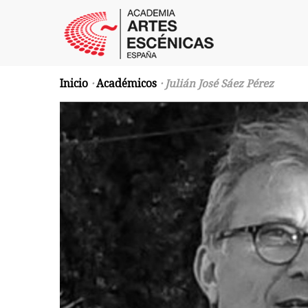
Inicio
·
Académicos
· Julián José Sáez Pérez