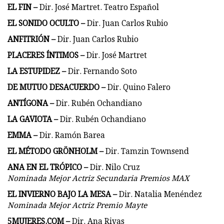
EL FIN
–
Dir.
José Martret. Teatro Español
EL SONIDO OCULTO
–
Dir. Juan Carlos Rubio
ANFITRIÓN
–
Dir. Juan Carlos Rubio
PLACERES ÍNTIMOS
–
Dir. José Martret
LA ESTUPIDEZ
–
Dir. Fernando Soto
DE MUTUO DESACUERDO
–
Dir. Quino Falero
ANTÍGONA
–
Dir. Rubén Ochandiano
LA GAVIOTA
–
Dir. Rubén Ochandiano
EMMA
–
Dir. Ramón Barea
EL MÉTODO GRÖNHOLM –
Dir. Tamzin Townsend
ANA EN EL TRÓPICO
–
Dir. Nilo Cruz
Nominada Mejor Actriz Secundaria Premios MAX
EL INVIERNO BAJO LA MESA
–
Dir. Natalia Menéndez
Nominada Mejor Actriz Premio Mayte
5MUJERES.COM –
Dir. Ana Rivas