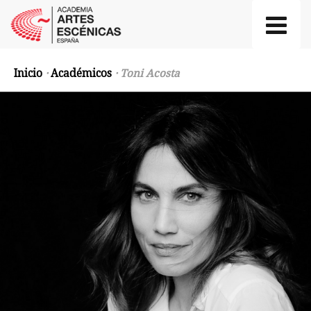
Inicio
·
Académicos
· Toni Acosta