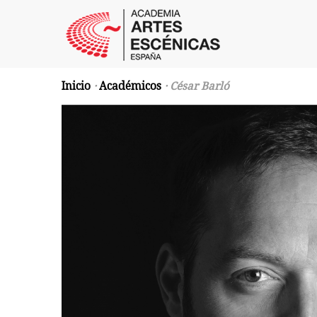
Inicio
·
Académicos
· César Barló