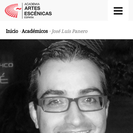
Inicio
·
Académicos
· José Luis Panero