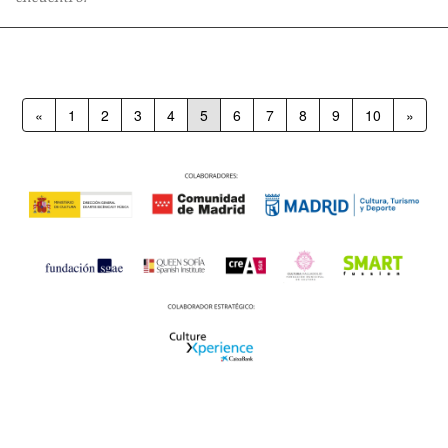
«
1
2
3
4
5
6
7
8
9
10
»