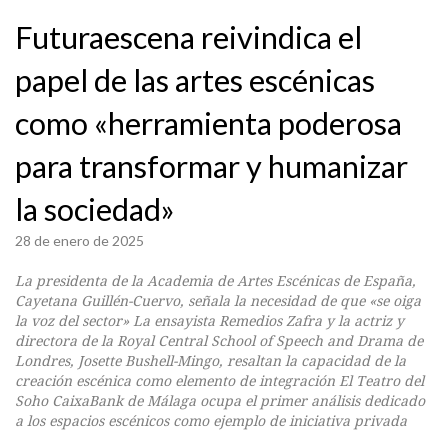
Futuraescena reivindica el
papel de las artes escénicas
como «herramienta poderosa
para transformar y humanizar
la sociedad»
28 de enero de 2025
La presidenta de la Academia de Artes Escénicas de España,
Cayetana Guillén-Cuervo, señala la necesidad de que «se oiga
la voz del sector» La ensayista Remedios Zafra y la actriz y
directora de la Royal Central School of Speech and Drama de
Londres, Josette Bushell-Mingo, resaltan la capacidad de la
creación escénica como elemento de integración El Teatro del
Soho CaixaBank de Málaga ocupa el primer análisis dedicado
a los espacios escénicos como ejemplo de iniciativa privada