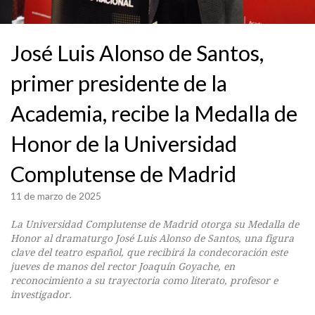
José Luis Alonso de Santos,
primer presidente de la
Academia, recibe la Medalla de
Honor de la Universidad
Complutense de Madrid
11 de marzo de 2025
La Universidad Complutense de Madrid otorga su Medalla de
Honor al dramaturgo José Luis Alonso de Santos, una figura
clave del teatro español, que recibirá la condecoración este
jueves de manos del rector Joaquín Goyache, en
reconocimiento a su trayectoria como literato, profesor e
investigador.