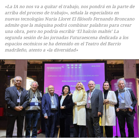
«La IA no nos va a quitar el trabajo, nos pondrá en la parte de
arriba del proceso de trabajo», señala la especialista en
nuevas tecnologías Nuria Lloret El filósofo Fernando Broncano
admite que la máquina podrá combinar palabras para crear
una obra, pero no podría escribir ‘El halcón maltés’ La
segunda sesión de las jornadas Futuraescena dedicada a los
espacios escénicos se ha detenido en el Teatro del Barrio
madrileño, atento a «la diversidad»