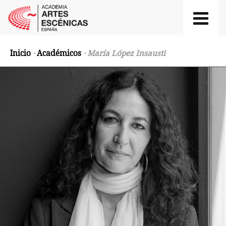
Inicio
·
Académicos
· María López Insausti