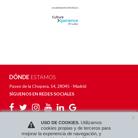
DÓNDE
ESTAMOS
Paseo de la Chopera, 14
,
28045 - Madrid
SÍGUENOS EN REDES SOCIALES
X
X
Utilizamos
Utilizamos
USO DE COOKIES.
USO DE COOKIES.
cookies propias y de terceros para
cookies propias y de terceros para
mejorar la experiencia de navegación, y
mejorar la experiencia de navegación, y