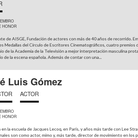
R
IEMBRO
E HONOR
te de AISGE, Fundación de actores con más de 40 años de recorrido. Em
es Medallas del Círculo de Escritores Cinematográficos, cuatro premios 
io de la Academia de la Televisión a mejor interpretación masculina prota
io de la escena española. Además de contar con una...
é Luis Gómez
CTOR
ACTOR
IEMBRO
E HONOR
 en la escuela de Jacques Lecoq, en París, y años más tarde con Lee Str
nales son como actor, mimo y, más tarde, director de movimiento en los pr