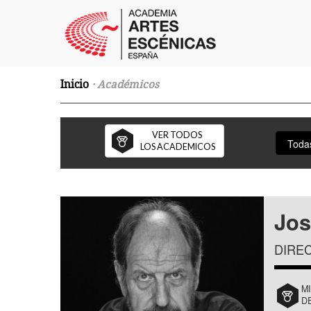
Inicio
· Académicos
VER TODOS
LOS ACADEMICOS
Jos
DIRE
M
D