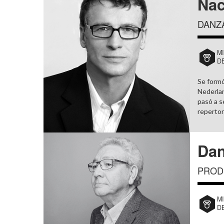
Nac
DANZ
M
D
Se formó
Nederlan
pasó a s
repertori
Dan
PROD
M
D