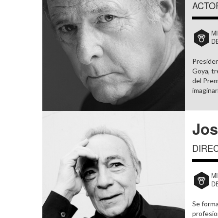
ACTO
M
D
Presiden
Goya, tr
del Prem
imaginar
Jos
DIRE
M
D
Se forma
profesio