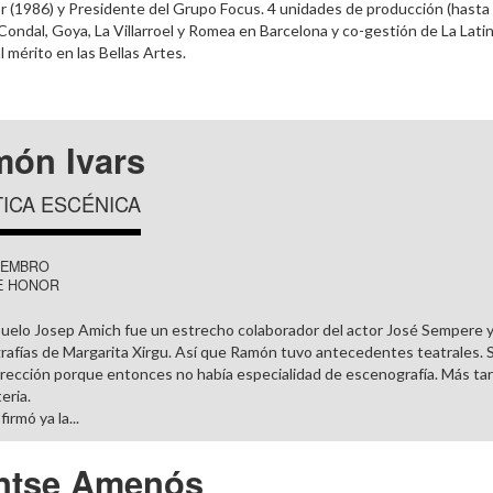
 (1986) y Presidente del Grupo Focus. 4 unidades de producción (hasta 
Condal, Goya, La Villarroel y Romea en Barcelona y co-gestión de La Lati
l mérito en las Bellas Artes.
ón Ivars
ICA ESCÉNICA
IEMBRO
E HONOR
buelo Josep Amich fue un estrecho colaborador del actor José Sempere y 
afías de Margarita Xirgu. Así que Ramón tuvo antecedentes teatrales. Se
irección porque entonces no había especialidad de escenografía. Más tard
eria.
irmó ya la...
ntse Amenós