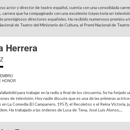
oso actor y director de teatro español, cuenta con una consolidada carre
, carrera que ha compaginado con una excelente trayectoria en televisió
ás prestigiosos directores españoles. Ha recibido numerosos premios a lo 
acional de Teatro del Ministerio de Cultura, el Premi Nacional de Teatre d
a Herrera
Z
IEMBRO
E HONOR
alladolid para trabajar en la radio a final de los cincuenta. Se ha forjado
ones de televisión. Hoy nadie discute que es una de las primeras actrice
s en La Comedia (El Campanero, 1957), el Recoletos o el Reina Victoria, j
rdem. Ha trabajado a las órdenes de Luca de Tena, José Luis Alonso,...