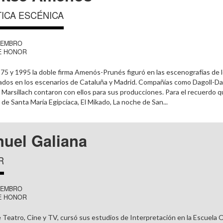
ICA ESCÉNICA
IEMBRO
E HONOR
75 y 1995 la doble firma Amenós-Prunés figuró en las escenografías de
dos en los escenarios de Cataluña y Madrid. Compañías como Dagoll-Dago
 Marsillach contaron con ellos para sus producciones. Para el recuerdo 
 de Santa María Egipcíaca, El Mikado, La noche de San...
uel Galiana
R
IEMBRO
E HONOR
 Teatro, Cine y TV, cursó sus estudios de Interpretación en la Escuela O