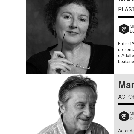
PLÁST
M
D
Entre 19
presenta
o Adolfo
beaterio
Man
ACTO
M
D
Actor de