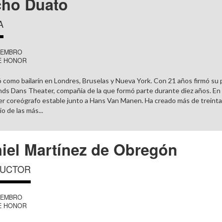
ho Duato
A
IEMBRO
E HONOR
 como bailarín en Londres, Bruselas y Nueva York. Con 21 años firmó su p
ds Dans Theater, compañía de la que formó parte durante diez años. En 
er coreógrafo estable junto a Hans Van Manen. Ha creado más de treinta
o de las más...
iel Martínez de Obregón
UCTOR
IEMBRO
E HONOR