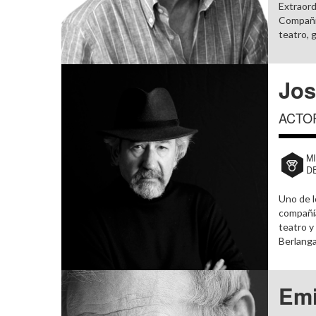
Extraord
Compañía
teatro, 
Jos
ACTO
M
D
Uno de l
compañía
teatro y
Berlanga,
Emi