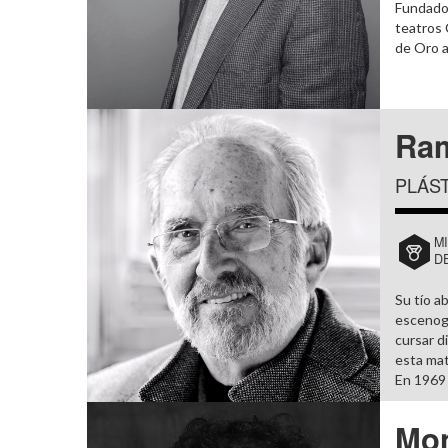
Fundador
teatros 
de Oro a
Ram
PLÁST
M
D
Su tío a
escenogr
cursar d
esta mat
En 1969 f
Mo