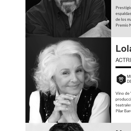
Prestigi
espaldas
de los m
Premio N
Lol
ACTRI
M
D
Vino de V
producci
teatrale
Pilar Ba