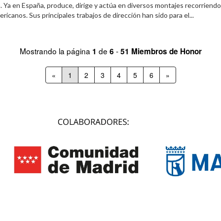
 Ya en España, produce, dirige y actúa en diversos montajes recorriendo
ericanos. Sus principales trabajos de dirección han sido para el...
Mostrando la página
de
-
1
6
51 Miembros de Honor
«
1
2
3
4
5
6
»